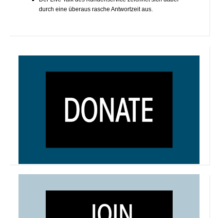
durch eine überaus rasche Antwortzeit aus.