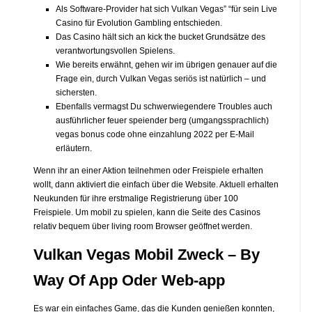
Als Software-Provider hat sich Vulkan Vegas” “für sein Live
Casino für Evolution Gambling entschieden.
Das Casino hält sich an kick the bucket Grundsätze des
verantwortungsvollen Spielens.
Wie bereits erwähnt, gehen wir im übrigen genauer auf die
Frage ein, durch Vulkan Vegas seriös ist natürlich – und
sichersten.
Ebenfalls vermagst Du schwerwiegendere Troubles auch
ausführlicher feuer speiender berg (umgangssprachlich)
vegas bonus code ohne einzahlung 2022 per E-Mail
erläutern.
Wenn ihr an einer Aktion teilnehmen oder Freispiele erhalten
wollt, dann aktiviert die einfach über die Website. Aktuell erhalten
Neukunden für ihre erstmalige Registrierung über 100
Freispiele. Um mobil zu spielen, kann die Seite des Casinos
relativ bequem über living room Browser geöffnet werden.
Vulkan Vegas Mobil Zweck – By
Way Of App Oder Web-app
Es war ein einfaches Game, das die Kunden genießen konnten,