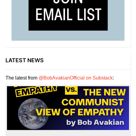
LATEST NEWS
The latest from
@BobAvakianOfficial on Substack
: