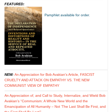
FEATURED:
Pamphlet available for order.
NEW:
An Appreciation for Bob Avakian's Article, FASCIST
CRUELTY AND ATTACK ON EMPATHY VS. THE NEW
COMMUNIST VIEW OF EMPATHY
An Appreciation of, and Call to Study, Internalize, and Wield Bob
Avakian’s “Communism: A Whole New World and the
Emancipation of All Humanity – Not ‘The Last Shall Be First, and