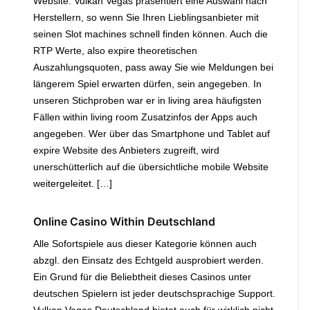
Website. Vulkan Vegas präsentiert eine Auswahl nach
Herstellern, so wenn Sie Ihren Lieblingsanbieter mit
seinen Slot machines schnell finden können. Auch die
RTP Werte, also expire theoretischen
Auszahlungsquoten, pass away Sie wie Meldungen bei
längerem Spiel erwarten dürfen, sein angegeben. In
unseren Stichproben war er in living area häufigsten
Fällen within living room Zusatzinfos der Apps auch
angegeben. Wer über das Smartphone und Tablet auf
expire Website des Anbieters zugreift, wird
unerschütterlich auf die übersichtliche mobile Website
weitergeleitet. […]
Online Casino Within Deutschland
Alle Sofortspiele aus dieser Kategorie können auch
abzgl. den Einsatz des Echtgeld ausprobiert werden.
Ein Grund für die Beliebtheit dieses Casinos unter
deutschen Spielern ist jeder deutschsprachige Support.
Vulkan Vegas Deutschland bietet auch für wirklich nicht