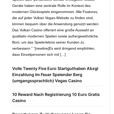
Geräte haben eine zentrale Rolle im Kontext des
modernen Glücksspiels eingenommen. Alle Features,
die auf jeder Vulkan Vegas-Website zu finden sind,
können bequem über die Anwendung genutzt werden.
Das Vulkan Casino offeriert eine große Auswahl an
qualitativ modernen Spielen sowie außergewöhnliche
Boni, um das Spielerlebnis seiner Kunden zu
verbessern.” “[newline]Es wird dringend empfohlen,
dass Einzelpersonen sich mit […]
Volle Twenty Five Euro Startguthaben Abzgl
Einzahlung Im Feuer Speiender Berg
(umgangssprachlich) Vegas Casino
10 Reward Nach Registrierung 10 Euro Gratis
Casino