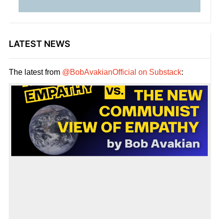
LATEST NEWS
The latest from
@BobAvakianOfficial on Substack
: